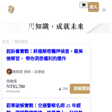
登入
獨家課程
首頁
獨家課程
起訴書實戰｜終極解密羈押偵查，最美
檢察官， 帶你洞悉權利的運作
陳樂樂 律師・前樂檢
預購價
NT$5,780
詳細資訊
204
NT$14,600
罰單破解實戰｜交通警察名師 25 年經