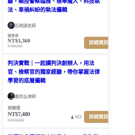
驗，親授警察臨檢、檢舉魔人、科技執
法、車禍糾紛的執法邏輯
石明謹老師
優惠價
NT$3,360
詳細資訊
NT$6,800
判決實戰｜一起讀判決創辦人，用法
官、檢察官的獨家經驗，帶你掌握法律
學習的底層邏輯
蕭奕弘律師
預購價
NT$7,480
詳細資訊
622
NT$26,900