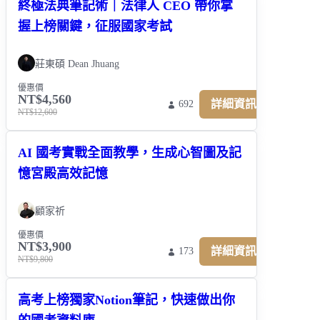
終極法典筆記術｜法律人 CEO 帶你掌
握上榜關鍵，征服國家考試
莊東碩 Dean Jhuang
優惠價
NT$4,560
詳細資訊
692
NT$12,600
AI 國考實戰全面教學，生成心智圖及記
憶宮殿高效記憶
顧家祈
優惠價
NT$3,900
詳細資訊
173
NT$9,800
高考上榜獨家Notion筆記，快速做出你