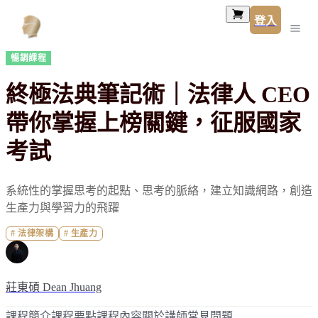
登入
暢銷課程
終極法典筆記術｜法律人 CEO
帶你掌握上榜關鍵，征服國家
考試
系統性的掌握思考的起點、思考的脈絡，建立知識網路，創造
生產力與學習力的飛躍
#
法律架構
#
生產力
莊東碩 Dean Jhuang
課程簡介
課程要點
課程內容
關於講師
常見問題