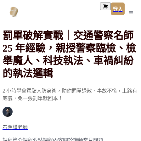
登入
罰單破解實戰｜交通警察名師
25 年經驗，親授警察臨檢、檢
舉魔人、科技執法、車禍糾紛
的執法邏輯
2 小時學會駕駛人防身術，助你罰單退散、事故不慌，上路有
底氣，免一張罰單就回本！
石明謹老師
課程簡介
課程要點
課程內容
關於講師
常見問題