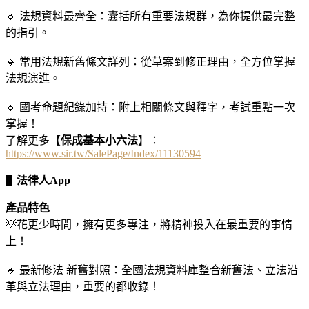
🔹 法規資料最齊全：囊括所有重要法規群，為你提供最完整
的指引。
🔹 常用法規新舊條文詳列：從草案到修正理由，全方位掌握
法規演進。
🔹 國考命題紀錄加持：附上相關條文與釋字，考試重點一次
掌握！
了解更多【
保成基本小六法
】：
https://www.sir.tw/SalePage/Index/11130594
▋
法律人App
產品
特色
💡花更少時間，擁有更多專注，將精神投入在最重要的事情
上！
🔹 最新修法 新舊對照：全國法規資料庫整合新舊法、立法沿
革與立法理由，重要的都收錄！