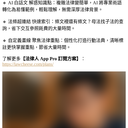
🔹 AI 白話文 解惑知識點：複雜法律變簡單，AI 將專業術語
轉化為易懂範例，輕鬆理解，無需深厚法律背景。
🔹 法條超連結 快速索引：條文裡還有條文？母法找子法的查
詢，省下交互參照耗費的大量時間。
🔹 自定義畫線 聚焦法律重點：個性化打造行動法典，清晰標
註更快掌握重點，節省大量時間。
了解更多
【
法律人 App Pro 訂閱方案】
：
https://lawcheese.com/plans/