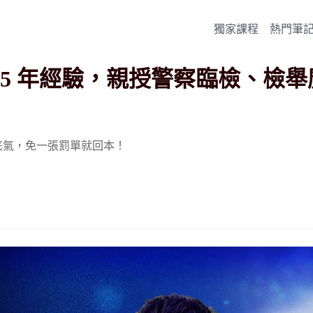
獨家課程
熱門筆
25 年經驗，親授警察臨檢、檢
底氣，免一張罰單就回本！