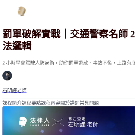
罰單破解實戰｜交通警察名師 
法邏輯
2 小時學會駕駛人防身術，助你罰單退散、事故不慌，上路有
石明謹老師
課程簡介
課程要點
課程內容
關於講師
常見問題